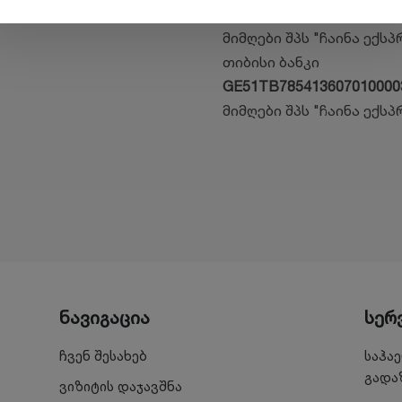
GE43BG000000060991692
მიმღები შპს "ჩაინა ექსპ
თიბისი ბანკი
GE51TB785413607010000
მიმღები შპს "ჩაინა ექსპ
ნავიგაცია
სერ
ჩვენ შესახებ
საჰა
გადა
ვიზიტის დაჯავშნა